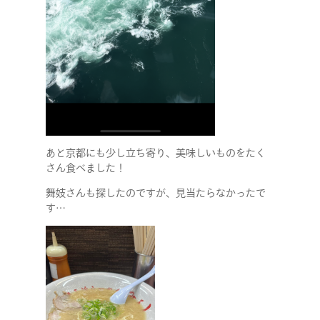
COMPANY
SERVICE
STAFF BLOG
NEWS
あと京都にも少し立ち寄り、美味しいものをたく
さん食べました！
CONTACT
舞妓さんも探したのですが、見当たらなかったで
す…
RECRUIT