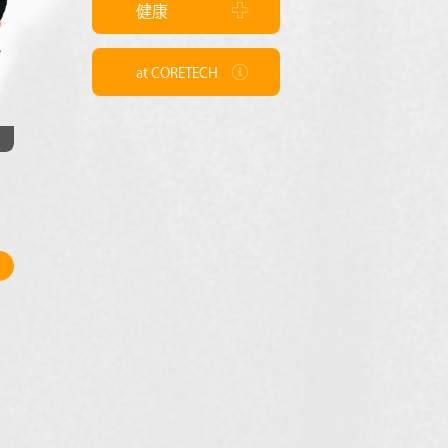
健康
at CORETECH
9