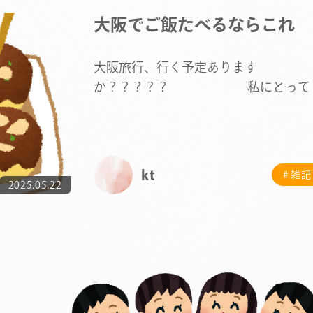
大阪でご飯たべるならこれ
大阪旅行、行く予定あります
か？？？？？ 私にとって
出身地なので年に何回か帰省するんで
す…
kt
# 雑記
2025.05.22
COMPANY
SERVICE
STAFF BLOG