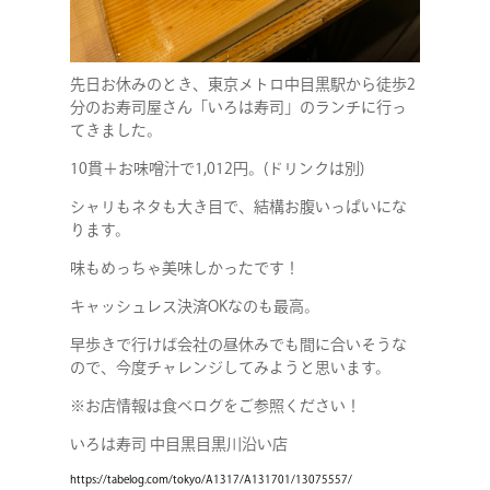
先日お休みのとき、東京メトロ中目黒駅から徒歩2
分のお寿司屋さん「いろは寿司」のランチに行っ
てきました。
10貫＋お味噌汁で1,012円。(ドリンクは別)
シャリもネタも大き目で、結構お腹いっぱいにな
ります。
味もめっちゃ美味しかったです！
キャッシュレス決済OKなのも最高。
早歩きで行けば会社の昼休みでも間に合いそうな
ので、今度チャレンジしてみようと思います。
※お店情報は食べログをご参照ください！
いろは寿司 中目黒目黒川沿い店
https://tabelog.com/tokyo/A1317/A131701/13075557/