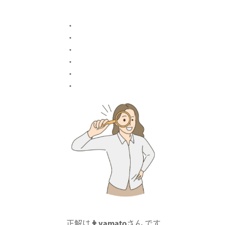
・
・
・
・
・
・
正解は
👨yamato
さん です。