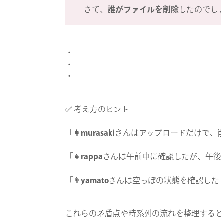
さて、
誰がファイルを削除
したのでし
・
・
・
✅ 考え方のヒント
「
👩murasaki
さんはアップロードだけで、
「
👧rappa
さんは午前中に確認したが、午後
「
👨yamato
さんは空っぽの状態を確認した
これらの矛盾点や時系列の流れを整理する