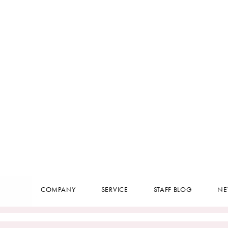
ォルダは空でした」
ロード
をコピー
COMPANY
SERVICE
していない
STAFF BLOG