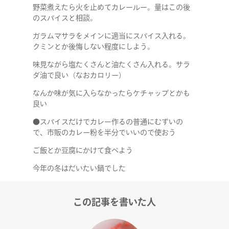
野菜煮えたら火を止めてカレールー。量はこの後
のスパイスと相談。
ガラムマサラをメインに適当にスパイス入れる。
クミンとか後悔しない程度にしよう。
味見ながら塩たくさんと油たくさん入れる。サラ
ダ油で良い（なおカロリー）
なんか味が気に入らなかったらケチャップとかも
良い
●スパイスだけでカレー作るの普通にむずいの
で、市販のカレー粉を半分でいいので使おう
COMPANY
ご飯とか豆腐にかけて食べよう
今年の冬はだいたい鍋でした
SERVICE
この記事を書いた人
STAFF BLOG