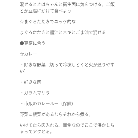
混ぜるときはちゃんと衛生面に気をつける。
ご飯
とか豆腐にかけて食べよう
☆まぐろたたきでユッケ的な
まぐろたたきと醤油とネギとごま油で混ぜる
●豆腐に合う
☆カレー
・好きな野菜（切って冷凍しとくと火が通りやす
い）
・好きな肉
・ガラムマサラ
・市販のカレールー（保険）
野菜に根菜があるならそれから煮る。
いけてたら肉入れる。面倒なのでここで沸かしち
ゃってアクとる。