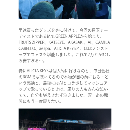
早速買ったグッズを身に付けて、今回の目玉アー
ディストであるMrs. GREEN APPLEから始まり、
FRUITS ZIPPER、KATSEYE、AKASAKI、AI、CAMILA
CABELLO、aespa、ALICIA KEYSと、ほぼノンスト
ップでフェスを堪能しました。これで2万とかむし
ろ安すぎる…。
特にALICIA KEYSは個人的に好きなのと、毎日会社
のBGMでも聴いてるので本物が目の前におる…と
いう感動と、最後にはAIとコラボしてマッシュア
ップで歌っているときは、周りの人もみんな泣い
てて、自分も堪えきれず泣きました。涙 あの瞬
間にもう一度戻りたい。