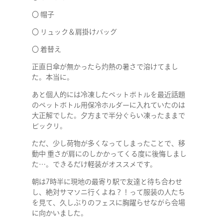
〇 帽子
〇 リュック＆肩掛けバッグ
〇 着替え
正直日傘が無かったら灼熱の暑さで溶けてまし
た。本当に。
あと個人的には冷凍したペットボトルを最近話題
のペットボトル用保冷ホルダーに入れていたのは
大正解でした。夕方まで半分ぐらい凍ったままで
ビックリ。
ただ、少し荷物が多くなってしまったことで、移
動中 重さが肩にのしかかってくる度に後悔しまし
た…。できるだけ軽装がオススメです。
朝は7時半に現地の最寄り駅で友達と待ち合わせ
し、絶対サマソニ行くよね？！って服装の人たち
を見て、久しぶりのフェスに胸躍らせながら会場
に向かいました。