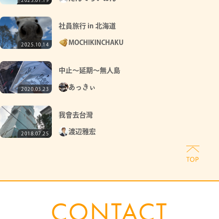
2023.01.19
社員旅行 in 北海道
MOCHIKINCHAKU
2025.10.14
中止～延期～無人島
あっきぃ
2020.03.23
我會去台灣
渡辺雅宏
2018.07.25
CONTACT