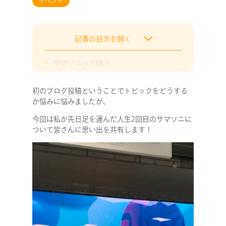
イベント
記事の目次を開く
サマソニって何？
準備しておいた方が良いもの
初のブログ投稿ということでトピックをどうする
最後に
か悩みに悩みましたが、
今回は私が先日足を運んだ人生2回目のサマソニに
ついて皆さんに思い出を共有します！