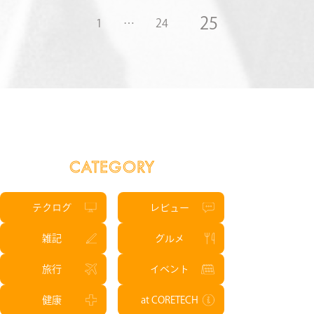
25
1
…
24
CATEGORY
テクログ
レビュー
雑記
グルメ
旅行
イベント
健康
at CORETECH