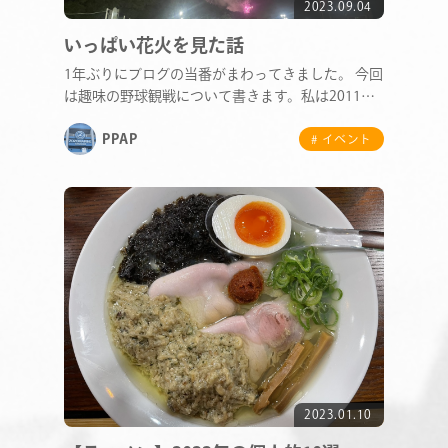
2023.09.04
いっぱい花火を見た話
1年ぶりにブログの当番がまわってきました。 今回
は趣味の野球観戦について書きます。私は2011年
から…
COMPANY
PPAP
# イベント
SERVICE
STAFF BLOG
NEWS
CONTACT
2023.01.10