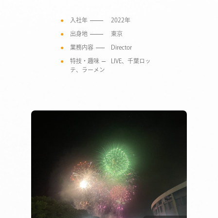
入社年
2022年
出身地
東京
業務内容
Director
特技・趣味
LIVE、千葉ロッ
テ、ラーメン