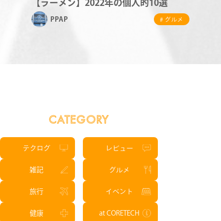
【ラーメン】2022年の個人的10選
RECRUIT
PPAP
# グルメ
CATEGORY
テクログ
レビュー
雑記
グルメ
旅行
イベント
健康
at CORETECH