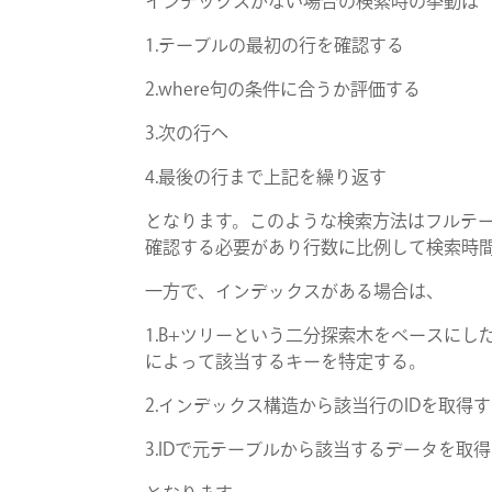
インデックスがない場合の検索時の挙動は
1.テーブルの最初の行を確認する
2.where句の条件に合うか評価する
3.次の行へ
4.最後の行まで上記を繰り返す
となります。このような検索方法はフルテー
確認する必要があり行数に比例して検索時
一方で、インデックスがある場合は、
1.B+ツリーという二分探索木をベースにし
によって該当するキーを特定する。
2.インデックス構造から該当行のIDを取得
3.IDで元テーブルから該当するデータを取