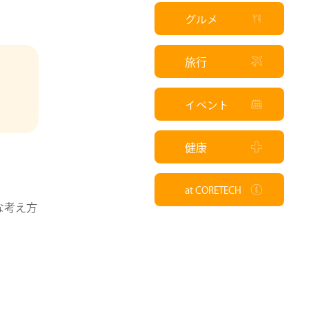
グルメ
旅行
イベント
健康
at CORETECH
な考え方