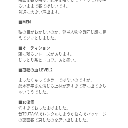
映画を観る時は、部屋を暗くして・・って方は明
るいままで観てほしいです。
普通に大きい声出ます。
■MEN
私の目がおかしいのか、登場人物全員同じ顔に見
えてゾッとしました。
■オーディション
頭に残るフレーズがあります。
じっとり系ヒトコワ。あと痛い。
■孤狼の血 LEVEL2
まったくもってホラーではないのですが、
鈴木亮平さん演じる上林が恐すぎて夢に出てきち
ゃいそうでした。
■女優霊
怖すぎておったまげました。
昔TSUTAYAでレンタルしようか悩んでパッケージ
の裏面観て戻したのを思い出しました。