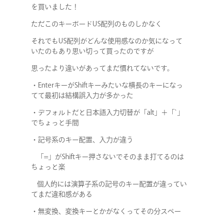
を買いました！
ただこのキーボードUS配列のものしかなく
それでもUS配列がどんな使用感なのか気になって
いたのもあり思い切って買ったのですが
思ったより違いがあってまだ慣れてないです。
・EnterキーがShiftキーみたいな横長のキーになっ
てて最初は結構誤入力が多かった
・デフォルトだと日本語入力切替が「alt」＋「`」
でちょっと手間
・記号系のキー配置、入力が違う
「=」がShiftキー押さないでそのまま打てるのは
ちょっと楽
個人的には演算子系の記号のキー配置が違ってい
てまだ違和感がある
・無変換、変換キーとかがなくってその分スペー