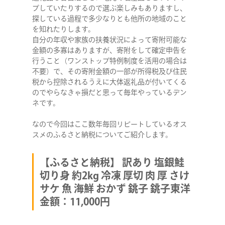
岩手県奥州市産 ひとめぼれ 岩手ふるさ
プしていたりするので選ぶ楽しみもありますし、
と米 発送時期が選べる 米
探している過程で多少なりとも他所の地域のこと
5kg×1/10kg×1/5kg×2/10kg×2/5kg×4+300g×2/
を知れたりします。
人気 お米 ふるさと納税金額：6000円～
自分の年収や家族の扶養状況によって寄附可能な
金額の多寡はありますが、寄附をして確定申告を
行うこと（ワンストップ特例制度を活用の場合は
不要）で、その寄附金額の一部が所得税及び住民
税から控除されるうえに大体返礼品が付いてくる
のでやらなきゃ損だと思って毎年やっているデン
ネです。
なので今回はここ数年毎回リピートしているオス
スメのふるさと納税についてご紹介します。
【ふるさと納税】 訳あり 塩銀鮭
切り身 約2kg 冷凍 厚切 肉 厚 さけ
サケ 魚 海鮮 おかず 銚子 銚子東洋
金額：11,000円