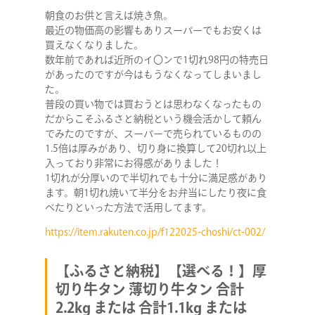
朝食のお供と言えば焼き魚。
最近の物価高の影響もありスーパーでもお安くは
買えなくなりました。
数年前であれば近所のイ〇ンで1切れ98円の特売日
があったのですが今はもうなくなってしまいまし
た。
普段の買い物では買おうとは思わなくなったもの
だからこそふるさと納税という機会活かして頼ん
でみたのですが、スーパーで売られているものの
1.5倍は厚みがあり、切り身に換算して20切れ以上
入っており非常にお得感がありました！
1切れが分厚いので半切れでも十分に満足感があり
ます。朝1切れ焼いて半分をお弁当にしたり夜に食
べたりといった方法で活用してます。
https://item.rakuten.co.jp/f122025-choshi/ct-002/
【ふるさと納税】【選べる！】厚
切り牛タン 薄切り牛タン 合計
2.2kg または 合計1.1kg または