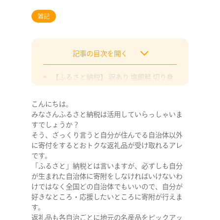
雑記
記事の目次を開く
【ふるさと納税】 訳あり 塩銀鮭 切り身
約2kg 冷凍 厚切 肉 厚 さけ サケ 魚 海鮮
おかず 銚子 銚子東洋金額：11,000円
こんにちは。
【ふるさと納税】【選べる！】厚切り牛
みなさんふるさと納税は活用していらっしゃいま
タン 薄切り牛タン 合計2.2kg または 合
すでしょうか？
計1.1kg または 550g 1パック550g 選べ
そう、ざっくり言うと自分が住んでる自治体以外
る容量 牛タン 厚切り 特製スパイス付 ス
に寄付をするとおトクな返礼品が受け取れるアレ
パイス味付 薄切り にんにく塩ダレ 味付
です。
き 牛肉 お肉 タン肉 スライス BBQ バーベ
「ふるさと」納税とは言いますが、必ずしも自分
キュー 焼き肉 冷凍 送料無料金額：
が生まれた自治体に寄附をしなければいけないわ
15,000円（1.1kg）
けではなく全国どの自治体でもいいので、自分が
好きなところ・応援したいところに寄附が行えま
【ふるさと納税】 3人に1人がリピータ
す。
ー! 一等米 白米 5kg～20.6kg 令和5年産
返礼品も各自治ごとに地元の名産品をピックアッ