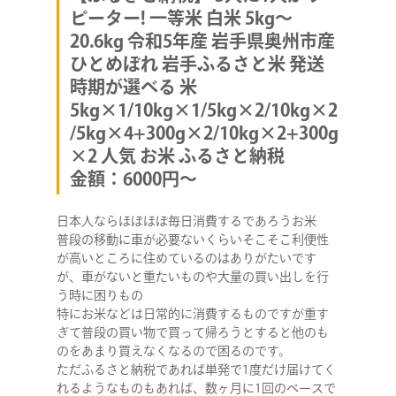
ピーター! 一等米 白米 5kg～
20.6kg 令和5年産 岩手県奥州市産
ひとめぼれ 岩手ふるさと米 発送
時期が選べる 米
5kg×1/10kg×1/5kg×2/10kg×2
/5kg×4+300g×2/10kg×2+300g
×2 人気 お米 ふるさと納税
COMPANY
金額：6000円～
SERVICE
日本人ならほぼほぼ毎日消費するであろうお米
普段の移動に車が必要ないくらいそこそこ利便性
が高いところに住めているのはありがたいです
STAFF BLOG
が、車がないと重たいものや大量の買い出しを行
う時に困りもの
NEWS
特にお米などは日常的に消費するものですが重す
ぎて普段の買い物で買って帰ろうとすると他のも
のをあまり買えなくなるので困るのです。
CONTACT
ただふるさと納税であれば単発で1度だけ届けてく
れるようなものもあれば、数ヶ月に1回のペースで