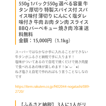
550g 1パック550g 選べる容量 牛
タン 厚切り 特製スパイス付 スパ
イス味付 薄切り にんにく塩ダレ
味付き 牛肉 お肉 タン肉 スライス
BBQ バーベキュー 焼き肉 冷凍 送
料無料
金額：15,000円（1.1kg）
スーパーではなかなか手に入れることができない
牛タンがふるさと納税で手に入ります！
塩味がついてあるので自宅で焼くだけで焼き肉屋
で食べれるあの味が楽しめます！(๑`·ᴗ·´๑)
ねぎ塩さえ自宅で作れればもう言うことなしなの
です
https://item.rakuten.co.jp/f402044-nogatashi/089-
2720/
【ふるさと納税】 3人に1人がリ