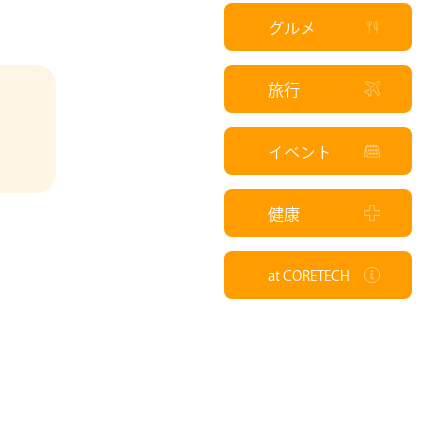
グルメ
旅行
イベント
健康
at CORETECH