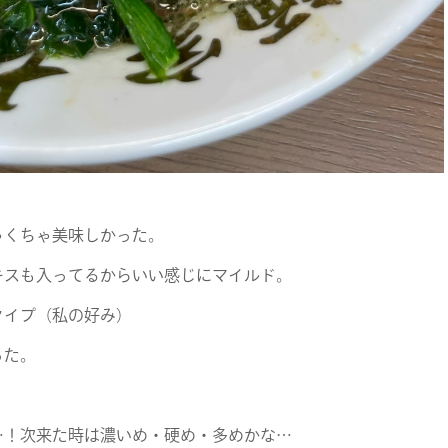
NEWS
CONTACT
RECRUIT
ゃくちゃ美味しかった。
キスも入ってるからいい感じにマイルド。
タイプ（私の好み）
った。
…！次来た時は濃いめ・硬め・多めかな…