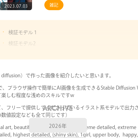
雑記
2023.07.03
検証モデル１
検証モデル2
検証モデル3
検証モデル４
 diffusion）で作った画像を紹介したいと思います。
検証モデル５
ウザ操作で簡単にAI画像を生成できるStable Diffusion W
て楽しむ程度な浅めのスキルですw
ARCHIVE
て、フリーで提供してくださっているイラスト系モデルで出力
の数値設定なども全て同じです）
2026年
cial art, beautiful and aesthetic:1.2), extreme detailed, extreme
tailed, highest detailed, (shiny skin), 1girl, upper body, happy,