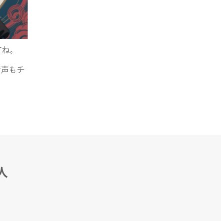
すね。
音声もチ
人