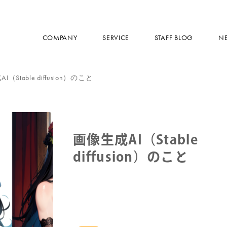
COMPANY
SERVICE
STAFF BLOG
N
（Stable diffusion）のこと
画像生成AI（Stable
diffusion）のこと