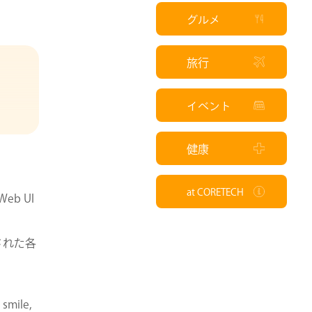
グルメ
旅行
イベント
健康
at CORETECH
eb UI
された各
 smile,