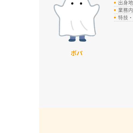
出身
業務
特技
ポパ