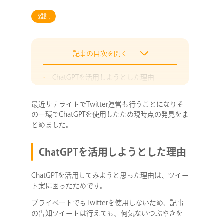
雑記
記事の目次を開く
ChatGPTを活用しようとした理由
運営予定のTwitterの方向性と競合の傾向
最近サテライトでTwitter運営も行うことになりそ
いざ実践！ChatGPTとのやり取り
の一環でChatGPTを使用したため現時点の発見をま
ChatGPTを使ってみた感想
とめました。
ChatGPTを活用しようとした理由
ChatGPTを活用してみようと思った理由は、ツイー
ト案に困ったためです。
プライベートでもTwitterを使用しないため、記事
の告知ツイートは行えても、何気ないつぶやきを