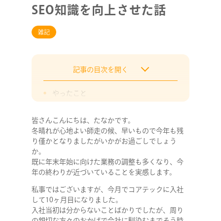
SEO知識を向上させた話
雑記
記事の目次を開く
やったこと
社内チャットで半年間毎日SEO情報を発
信
皆さんこんにちは、たなかです。
冬晴れが心地よい師走の候、早いもので今年も残
1ヶ月目にSEOテストを作成しテストを
り僅かとなりましたがいかがお過ごしでしょう
実施
か。
3ヶ月経過時点でメンバーにヒアリング
既に年末年始に向けた業務の調整も多くなり、今
年の終わりが近づいていることを実感します。
ヒアリングを元に発信内容を微修正
半年経過時点で再度SEOテストを作成＆
私事ではございますが、今月でコアテックに入社
実施
して10ヶ月目になりました。
入社当初は分からないことばかりでしたが、周り
まとめ
の親切な方々のおかげで会社に馴染むまでそう時