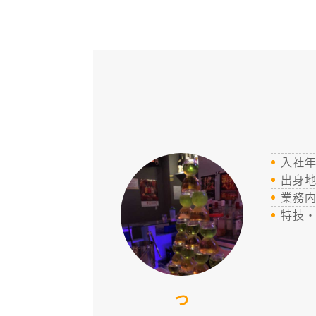
入社
出身
業務
特技
つ