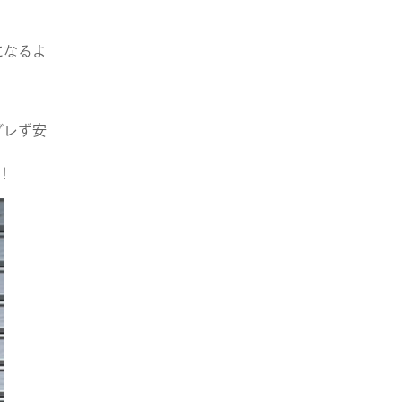
になるよ
ブレず安
！