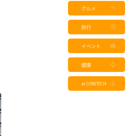
グルメ
旅行
イベント
健康
at CORETECH