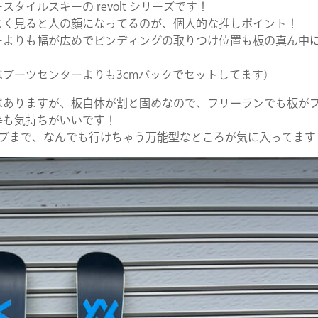
イルスキーの revolt シリーズです！
よく見ると人の顔になってるのが、個人的な推しポイント！
ーよりも幅が広めでビンディングの取りつけ位置も板の真ん中
ブーツセンターよりも3cmバックでセットしてます）
はありますが、板自体が割と固めなので、フリーランでも板が
等も気持ちがいいです！
コブまで、なんでも行けちゃう万能型なところが気に入ってます
COMPANY
SERVICE
STAFF BLOG