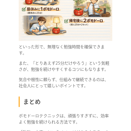
COMPANY
といった形で、無理なく勉強時間を確保できま
す。
SERVICE
また、「とりあえず25分だけやろう」という気軽
さが、勉強を続けやすくするコツにもなります。
STAFF BLOG
気合や根性に頼らず、仕組みで継続できるのは、
社会人にとって嬉しいポイントです。
NEWS
まとめ
CONTACT
ポモドーロテクニックは、頑張りすぎずに、効率
よく勉強を続けられる方法です。