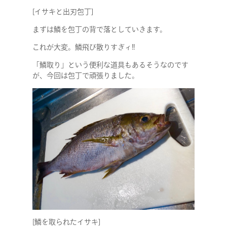
[イサキと出刃包丁]
まずは鱗を包丁の背で落としていきます。
これが大変。鱗飛び散りすぎィ!!
「鱗取り」という便利な道具もあるそうなのです
が、今回は包丁で頑張りました。
[鱗を取られたイサキ]