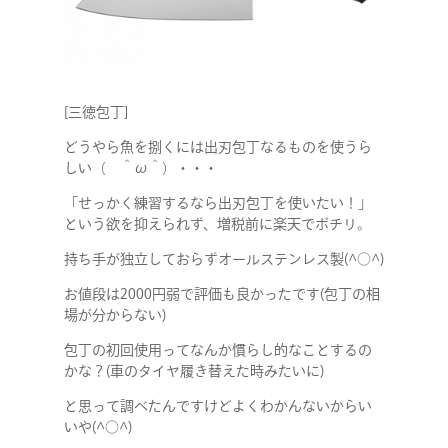
[三徳包丁]
どうやら魚を捌くには出刃包丁なるものを使うら
しい（ ＾ω＾）・・・
「せっかく練習するなら出刃包丁を使いたい！」
という欲を抑えられず、増税前に楽天でポチリ。
持ち手が独立しておらずオールステンレス製(^○^)
お値段は2000円弱で評価も良かったです(包丁の相
場が分からない)
包丁の初回使用ってなんか慣らし的なことするの
かな？(車のタイヤ履き替えた時みたいに)
と思って調べたんですけどよくわかんないからい
いや(^○^)