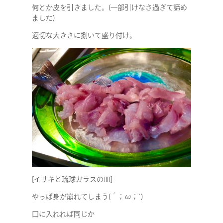
COMPANY
何とか皮を引きました。(一部引けなさ過ぎて諦め
ました)
SERVICE
適切な大きさに捌いて盛り付け。
STAFF BLOG
NEWS
CONTACT
RECRUIT
[イサキと琉球ガラスの皿]
やっぱ身が崩れてしまう(´；ω；`)
口に入れれば同じか