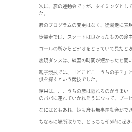
次に、彦の運動会ですが、タイミングとし
た。
彦のプログラムの変更はなく、徒競走に表
徒競走では、スタートは良かったものの途
ゴールの所からビデオをとっていて見たと
表現ダンスは、練習の時間が短かったと聞
親子競技では、「どこどこ うちの子？」
供を探すという競技でした。
結果は、、、うちの彦は隠れるのがうまい
のパパに連れていかれそうになって、ブー
なにはともあれ、姫も彦も無事運動会がで
ちなみに場所取りで、どっちも朝5時に起