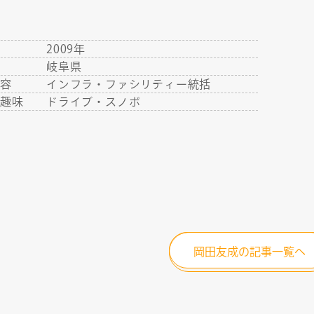
年
2009年
RECRUIT
地
岐阜県
内容
インフラ・ファシリティー統括
・趣味
ドライブ・スノボ
岡田友成の記事一覧へ