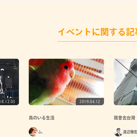
イベントに関する記
18.12.03
2019.04.12
鳥のいる生活
我會去台灣
ふ。
渡辺雅