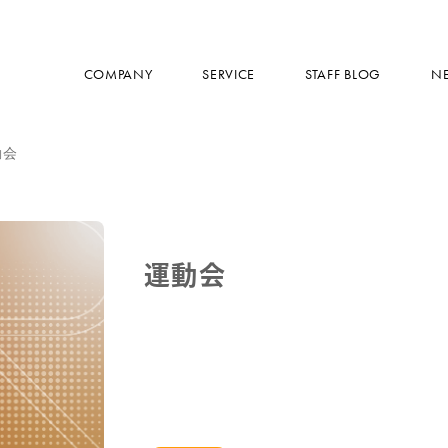
COMPANY
SERVICE
STAFF BLOG
N
動会
運動会