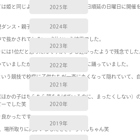
ては姫と同じように雨天に見舞われ、一日順延の日曜日に開催
2025年
現ダンス・親子競技を行いました。
2024年
中で抜かされてしまい、2位という結果でした。
2023年
きには1位だと思ったんですが、少し遅かったようで残念でした
いていましたが、振り付けを覚えて上手に踊っていました。
2022年
という競技で校庭に子供たちが一斉に丸くなって隠れていて、
2021年
（ほかの子はちらちら顔をあげているのに、まったくしない）
ビーでした笑
2020年
き良かったです。
2019年
き、場所取りに向かいましたとさ。ちゃんちゃん笑