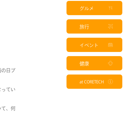
グルメ
旅行
イベント
健康
雨の日プ
at CORETECH
なってい
いて、何