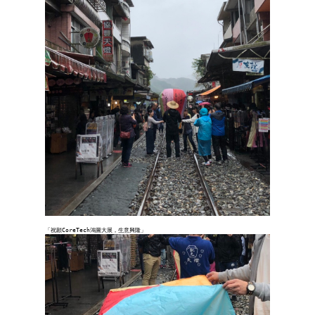
「祝願CoreTech鴻圖大展，生意興隆」