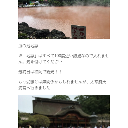
COMPANY
血の池地獄
SERVICE
※「地獄」はすべて100度近い熱湯なので入れませ
ん。気を付けてください
STAFF BLOG
最終日は福岡で観光！！
もう受験とは無関係かもしれませんが、太宰府天
満宮へ行きました
NEWS
CONTACT