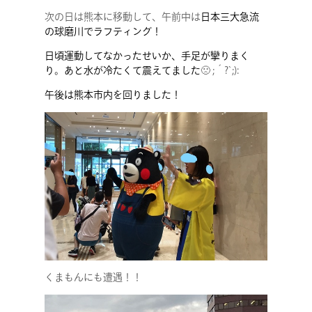
次の日は熊本に移動して、午前中は
日本三大急流
の球磨川でラフティング！
日頃運動してなかったせいか、手足が攣りまく
り。あと水が冷たくて震えてました
🙁 ;´?`;):
午後は熊本市内を回りました！
くまもんにも遭遇！！