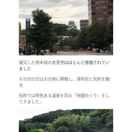
被災した熊本城の
大天守はほとんど修復されてい
ました
その次の日は大分県に移動し、湯布院と別府を観
光
別府では特色ある温泉を回る「地獄めぐり」をし
てきました。