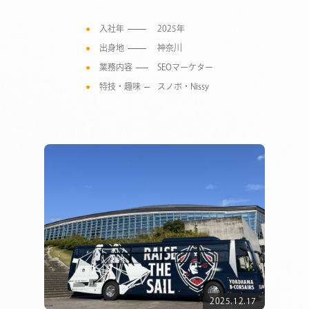
入社年
2025年
出身地
神奈川
業務内容
SEOマーケター
特技・趣味
スノボ・Nissy
COMPANY
SERVICE
2025.12.17