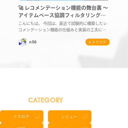
🚀 レコメンデーション機能の舞台裏 〜
アイテムベース協調フィルタリング実
STAFF BLOG
装編〜
こんにちは。 今回は、直近で試験的に構築したレ
コメンデーション機能の仕組みと実装の工夫につ
NEWS
いてご紹介…
n06
# テクログ
CONTACT
RECRUIT
CATEGORY
テクログ
レビュー