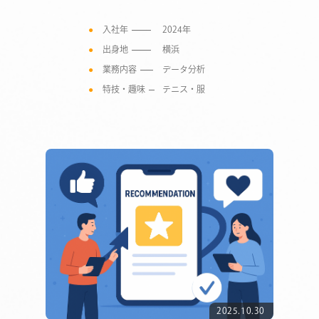
入社年
2024年
出身地
横浜
業務内容
データ分析
特技・趣味
テニス・服
COMPANY
2025.10.30
SERVICE