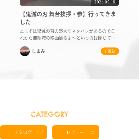
SERVICE
2025.09.18
【鬼滅の刃 舞台挨拶・参】行ってきま
STAFF BLOG
した
⚠まずは鬼滅の刃の盛大なネタバレがあるのでこ
れから無限城の映画観るよ～という方は閉じて下
NEWS
さい。 そ…
しまみ
# 雑記
CONTACT
RECRUIT
CATEGORY
テクログ
レビュー