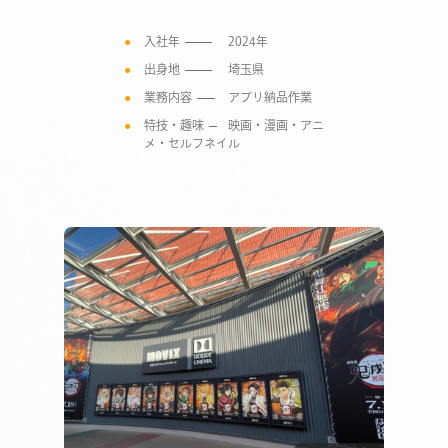
入社年
2024年
出身地
埼玉県
業務内容
アプリ納品作業
特技・趣味
映画・漫画・アニ
メ・セルフネイル
COMPANY