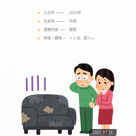
入社年
2024年
出身地
中国
業務内容
開発
特技・趣味
ドル活、筋トレ
2025.07.25