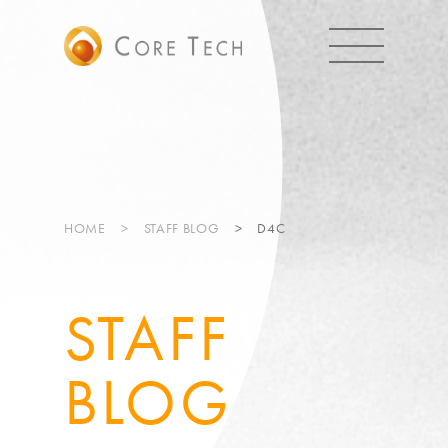
HOME
STAFF BLOG
D4C
STAFF
BLOG