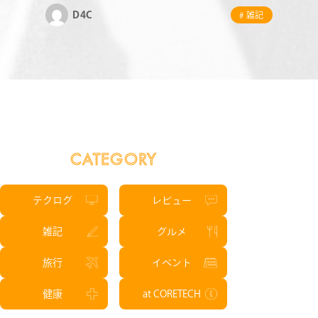
D4C
# 雑記
CATEGORY
テクログ
レビュー
雑記
グルメ
旅行
イベント
健康
at CORETECH