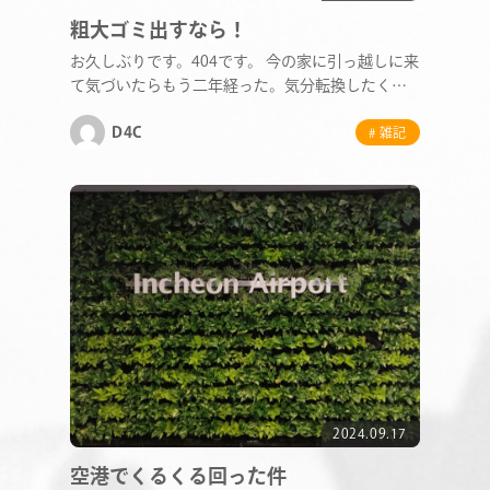
粗大ゴミ出すなら！
お久しぶりです。404です。 今の家に引っ越しに来
て気づいたらもう二年経った。気分転換したくて
COMPANY
古い布…
D4C
# 雑記
SERVICE
STAFF BLOG
NEWS
CONTACT
2024.09.17
RECRUIT
空港でくるくる回った件