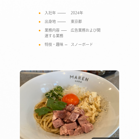
入社年
2024年
出身地
東京都
業務内容
広告業務および関
連する業務
特技・趣味
スノーボード