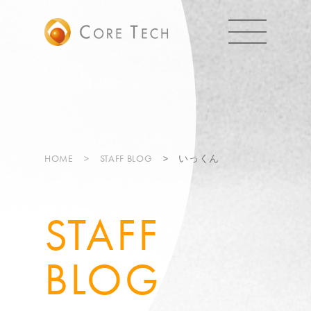
HOME
STAFF BLOG
いっくん
STAFF
BLOG