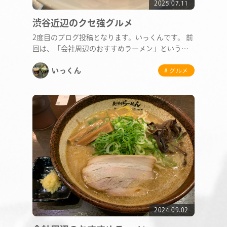
2025.07.11
渋谷近辺のクセ強グルメ
2度目のブログ投稿となります。いっくんです。 前
回は、「会社周辺のおすすめラーメン」という題
COMPANY
名で記事…
いっくん
# グルメ
SERVICE
STAFF BLOG
NEWS
CONTACT
2024.09.02
RECRUIT