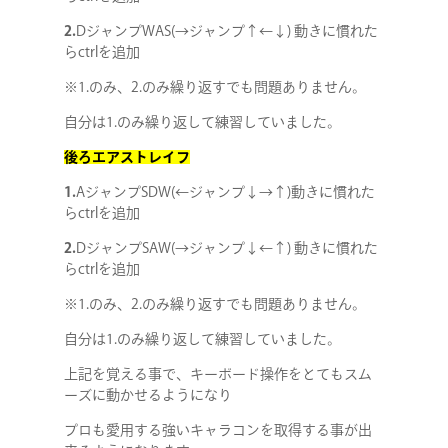
2.
DジャンプWAS(→ジャンプ↑←↓) 動きに慣れた
COMPANY
らctrlを追加
※1.のみ、2.のみ繰り返すでも問題ありません。
SERVICE
自分は1.のみ繰り返して練習していました。
STAFF BLOG
後ろエアストレイフ
1.
AジャンプSDW(←ジャンプ↓→↑)動きに慣れた
らctrlを追加
NEWS
2.
DジャンプSAW(→ジャンプ↓←↑) 動きに慣れた
らctrlを追加
CONTACT
※1.のみ、2.のみ繰り返すでも問題ありません。
自分は1.のみ繰り返して練習していました。
RECRUIT
上記を覚える事で、キーボード操作をとてもスム
ーズに動かせるようになり
プロも愛用する強いキャラコンを取得する事が出