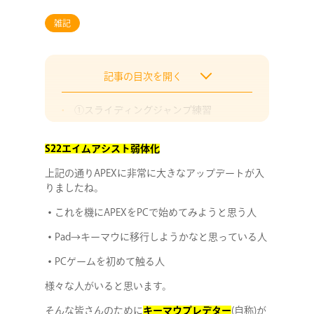
雑記
記事の目次を開く
①スライディングジャンプ練習
②武器チェンジ練習
S22エイムアシスト弱体化
③エアストレイフ練習
上記の通りAPEXに非常に大きなアップデートが入
さていかがだったでしょうか？
りましたね。
・
これを機にAPEXをPCで始めてみようと思う人
・
Pad→キーマウに移行しようかなと思っている人
・
PCゲームを初めて触る人
様々な人がいると思います。
そんな皆さんのために
キーマウプレデター
(自称)が