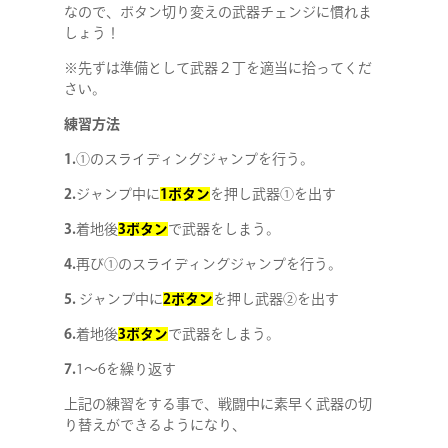
なので、ボタン切り変えの武器チェンジに慣れま
しょう！
※先ずは準備として武器２丁を適当に拾ってくだ
さい。
練習方法
1.
①のスライディングジャンプを行う。
2.
ジャンプ中に
1ボタン
を押し武器①を出す
3.
着地後
3ボタン
で武器をしまう。
4.
再び①のスライディングジャンプを行う。
5.
ジャンプ中に
2ボタン
を押し武器②を出す
6.
着地後
3ボタン
で武器をしまう。
7.
1～6を繰り返す
上記の練習をする事で、戦闘中に素早く武器の切
り替えができるようになり、