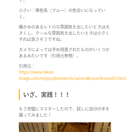
く。
小さい：寒色系（ブルー）の色合いになってい
く。
暖かみのあるレトロな雰囲気を出したいときは大
きくし、クールな雰囲気を出したいときは小さく
すれば良さそうですね。
カメラによっては予め用意されたものがいくつか
あるみたいです（引用元参照）。
COMPANY
引用元：
https://www.nikon-
SERVICE
image.com/enjoy/phototech/cameralesson/lesson03.html
いざ、実践！！！
STAFF BLOG
もう完璧にマスターしたので、試しに自分の手を
NEWS
撮ってみました！
CONTACT