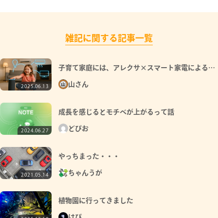
雑記に関する記事一覧
子育て家庭には、アレクサ×スマート家電によるハ
ッピーライフ
山さん
2025.06.13
成長を感じるとモチベが上がるって話
どぴお
2024.06.27
やっちまった・・・
ちゃんうが
2021.05.14
植物園に行ってきました
はぴ