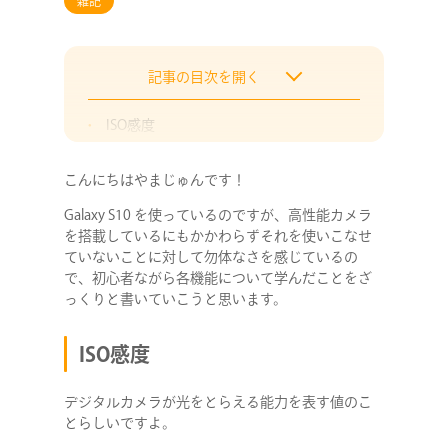
雑記
記事の目次を開く
ISO感度
シャッタースピード
こんにちはやまじゅんです！
F値（絞り値）
Galaxy S10 を使っているのですが、高性能カメラ
EV値（露出値）
を搭載しているにもかかわらずそれを使いこなせ
フォーカス
ていないことに対して勿体なさを感じているの
ホワイトバランス
で、初心者ながら各機能について学んだことをざ
っくりと書いていこうと思います。
いざ、実践！！！
ISO感度
デジタルカメラが光をとらえる能力を表す値のこ
とらしいですよ。