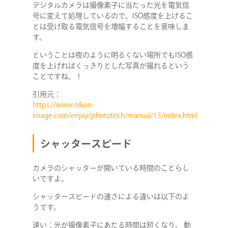
デジタルカメラは撮像素子に当たった光を電気信
号に変えて処理しているので、ISO感度を上げるこ
とは受け取る電気信号を増幅することを意味しま
す。
ということは夜のように明るくない場所でもISO感
度を上げればくっきりとした写真が撮れるという
ことですね、！
引用元：
https://www.nikon-
image.com/enjoy/phototech/manual/13/index.html
シャッタースピード
カメラのシャッターが開いている時間のことらし
いですよ。
シャッタースピードの速さによる違いは以下のよ
うです。
速い：光が撮像素子にあたる時間は短くなり、 動