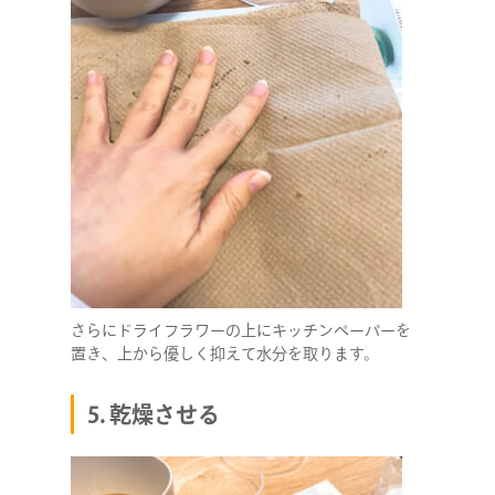
COMPANY
SERVICE
STAFF BLOG
NEWS
さらにドライフラワーの上にキッチンペーパーを
CONTACT
置き、上から優しく抑えて水分を取ります。
5. 乾燥させる
RECRUIT