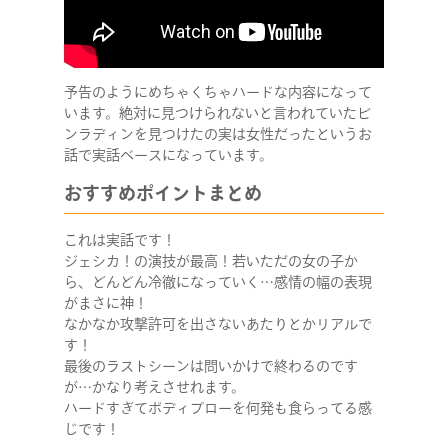
予告のようにめちゃくちゃハードな内容になって
います。絶対に見つけられないと言われていたビ
ンラディンを見つけたの実は女性だったというお
話で実話ベースになっています。
おすすめポイントまとめ
これは実話です！
ジェシカ！の演技が最高！若いただの女の子か
ら、どんどん冷徹になっていく…感情の幅の表現
がまさに神！
なかなか攻撃許可を出さないあたりとかリアルで
す！
最後のラストシーンは問いかけで終わるのです
が…かなり考えさせれます。
ハードすぎてボディブローを何発も食らってる感
じです！