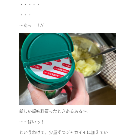
・・・・・
・・・
…あっ！！//
新しい調味料買ったときあるある～。
……はいっ！
というわけで、少量ずつジャガイモに加えてい