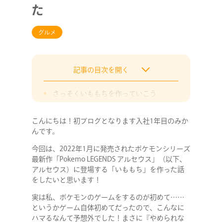
た
グルメ
記事の目次を開く
さっそくいももちを作っていこう
1.ジャガイモを茹でてつぶす
2.片栗粉を入れながら混ぜ、耳たぶく
こんにちは！初ブログとなります入社1年目のみか
らいの柔らかさにする
んです。
3.丸くして焼いてく！
今回は、2022年1月に発売されたポケモンシリーズ
最新作「Pokemo LEGENDS アルセウス」（以下、
4.みたらしのタレを作って完成！
アルセウス）に登場する「いももち」を作った話
かわいいうちの子自慢と「本物のいもも
をしたいと思います！
ち」
実は私、ポケモンのゲームをするのが初めて……
というかゲーム自体初めてだったので、こんなに
ハマるなんて予想外でした！まさに『やめられな