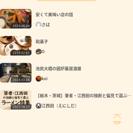
安くて美味い店の話
さば
2024.08.06
和菓子
O
2019.02.05
池尻大橋の囲炉裏居酒屋
kei
2024.03.08
【栃木・茨城】筆者・江西田の独断と偏見で選ぶラ
ーメン特集【北関東東半分編】
江西田（えにしだ）
2025.10.17