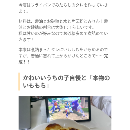
今度はフライパンでみたらしのタレを作っていき
ます。
STAFF BLOG
材料は、醤油とお砂糖と水と片栗粉とみりん！醤
油とお砂糖の割合は大体1：1らしいです。
私は甘いのが好みなのでお砂糖多めで煮詰めてい
NEWS
きます！
本来は煮詰まったタレにいももちをからめるので
CONTACT
すが、普通に忘れて上からかけたところで……
完
成！！
かわいいうちの子自慢と「本物の
RECRUIT
いももち」