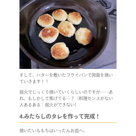
そして、バターを敷いたフライパンで両面を焼い
ていきます！！
弱火でじっくり焼いていくらしいのですが……あ
れ、もしかして焦げてる…？（料理センスがない
人あるある：弱火ができない）
4.みたらしのタレを作って完成！
COMPANY
焼いたいももちはいったんお皿へ。
SERVICE