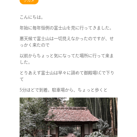
グルメ
こんにちは。
年始に毎年恒例の富士山を見に行ってきました。
悪天候で富士山は一切見えなかったのですが、せ
っかく来たので
以前からちょっと気になってた場所に行って来ま
した。
とりあえず富士山は早々に諦めて御殿場I.Cで下り
て
5分ほどで到着。駐車場から、ちょっと歩くと