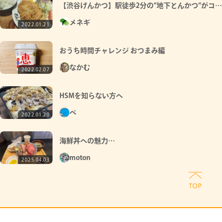
【渋谷げんかつ】駅徒歩2分の”地下とんかつ”がコス
パ最高過ぎた
メネギ
2022.01.21
おうち時間チャレンジ おつまみ編
なかむ
2022.02.07
HSMを知らない方へ
べ
2022.01.20
海鮮丼への魅力…
moton
2025.04.03