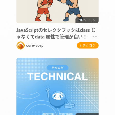
2025.05.09
JavaScriptのセレクタフックはclass じ
ゃなくてdata 属性で管理が良い！― 管
理性・拡張性・安全性を高める設計 ―
core-corp
# テクログ