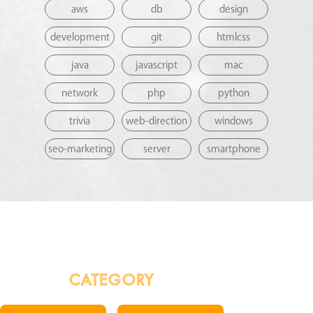
aws
db
design
development
git
htmlcss
java
javascript
mac
network
php
python
trivia
web-direction
windows
seo-marketing
server
smartphone
CATEGORY