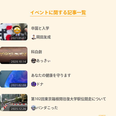
イベントに関する記事一覧
卒園と入学
岡田友成
2021.05.07
科白劇
あっきぃ
2020.10.14
あなたの健康を守ります
ドナ
2021.02.08
第102回東京箱根間往復大学駅伝競走について
パンダこった
2025.12.26