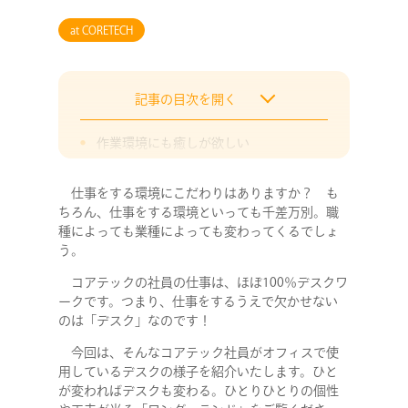
at CORETECH
記事の目次を開く
作業環境にも癒しが欲しい
作業のしやすさ特化型
仕事をする環境にこだわりはありますか？ も
統一感とセンスが光る
ちろん、仕事をする環境といっても千差万別。職
偉い人のデスクってどうなっているの？
種によっても業種によっても変わってくるでしょ
う。
「好きな物に囲まれていたい！」の究極
コアテックの社員の仕事は、ほぼ100％デスクワ
ークです。つまり、仕事をするうえで欠かせない
のは「デスク」なのです！
今回は、そんなコアテック社員がオフィスで使
用しているデスクの様子を紹介いたします。ひと
が変わればデスクも変わる。ひとりひとりの個性