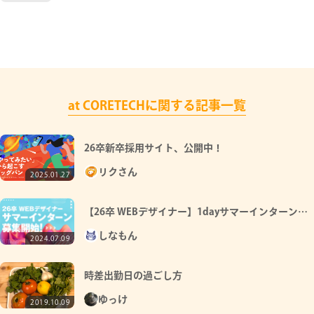
at CORETECHに関する記事一覧
26卒新卒採用サイト、公開中！
リクさん
2025.01.27
【26卒 WEBデザイナー】1dayサマーインターン募
集開始！
しなもん
2024.07.09
時差出勤日の過ごし方
ゆっけ
2019.10.09