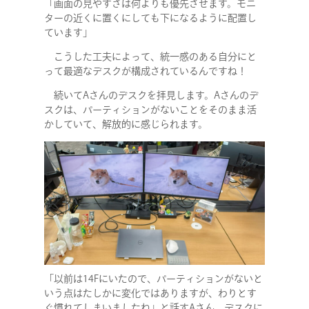
「画面の見やすさは何よりも優先させます。モニ
COMPANY
ターの近くに置くにしても下になるように配置し
ています」
SERVICE
こうした工夫によって、統一感のある自分にと
って最適なデスクが構成されているんですね！
STAFF BLOG
続いてAさんのデスクを拝見します。Aさんのデ
スクは、パーティションがないことをそのまま活
かしていて、解放的に感じられます。
NEWS
CONTACT
RECRUIT
「以前は14Fにいたので、パーティションがないと
いう点はたしかに変化ではありますが、わりとす
ぐ慣れてしまいましたね」と話すAさん。デスクに