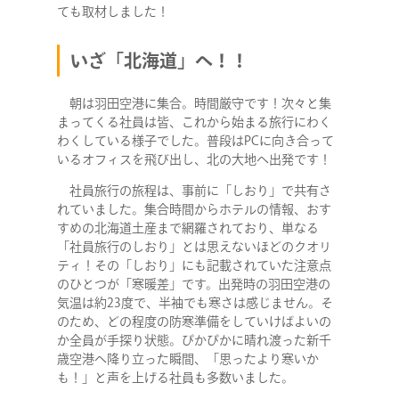
ても取材しました！
いざ「北海道」へ！！
朝は羽田空港に集合。時間厳守です！次々と集
まってくる社員は皆、これから始まる旅行にわく
わくしている様子でした。普段はPCに向き合って
いるオフィスを飛び出し、北の大地へ出発です！
社員旅行の旅程は、事前に「しおり」で共有さ
れていました。集合時間からホテルの情報、おす
すめの北海道土産まで網羅されており、単なる
「社員旅行のしおり」とは思えないほどのクオリ
ティ！その「しおり」にも記載されていた注意点
のひとつが「寒暖差」です。出発時の羽田空港の
気温は約23度で、半袖でも寒さは感じません。そ
のため、どの程度の防寒準備をしていけばよいの
か全員が手探り状態。ぴかぴかに晴れ渡った新千
歳空港へ降り立った瞬間、「思ったより寒いか
も！」と声を上げる社員も多数いました。