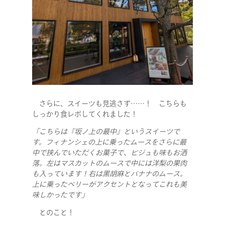
さらに、スイーツも見逃さず……！ こちらも
しっかり食レポしてくれました！
「こちらは『坂ノ上の最中』というスイーツで
す。フィナンシェの上に乗ったムースをさらに最
中で挟んでいただくお菓子で、ビジュも味もお洒
落。左はマスカットのムースで中には洋梨の果肉
も入っています！右は黒胡麻とバナナのムース。
上に乗ったベリーがアクセントとなってこれも美
味しかったです」
とのこと！