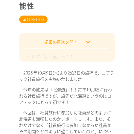
能性
at CORETECH
記事の目次を開く
いざ「北海道」へ！！
充実のアクティビティ！
2025年10月9日(木)より2泊3日の旅程で、コアテ
フリープランで「プチひとり旅」
ック社員旅行を実施いたしました！
社員旅行ではない、社員旅行期間の過ご
今年の旅先は「北海道」！！毎年10月頃に行わ
し方
れる社員旅行ですが、旅先が北海道というのはコ
社員旅行から広がる可能性
アテックにとって初です！
今回は、社員旅行に参加した社員がどのように
北海道を満喫したのかレポートします。また、そ
れだけでなく「社員旅行に参加しなかった社員が
その期間をどのように過ごしていたのか」につい