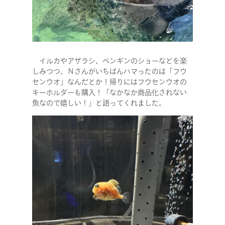
NEWS
CONTACT
イルカやアザラシ、ペンギンのショーなどを楽
しみつつ、Ｎさんがいちばんハマったのは「フウ
RECRUIT
センウオ」なんだとか！帰りにはフウセンウオの
キーホルダーも購入！「なかなか商品化されない
魚なので嬉しい！」と語ってくれました。