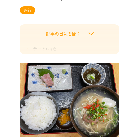
旅行
記事の目次を開く
チートday🍚
筋トレday
おわりに