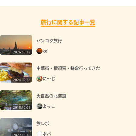
旅行に関する記事一覧
バンコク旅行
kei
2026.05.18
中華街・横須賀・鎌倉行ってきた
に〜じ
2024.09.26
大自然の北海道
よっこ
2018.10.09
旅レポ
ポパ
2022.03.18