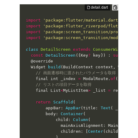
import
'package:flutter/material.dart'
;
import
'package:flutter_riverpod/flutter_riv
import
'package:screen_transition/provider.d
import
'package:screen_transition/model/my_l
class
DetailScreen
extends
ConsumerWidget
{
const
DetailScreen
(
{
Key
?
 key
}
)
:
super
(
key
  @override

  Widget 
build
(
BuildContext context
,
 WidgetR
// 画面遷移時に渡されたパラメータを取得
    final int _index 
=
 ModalRoute
.
of
(
context
// リストの項目データを取得
    final List
<
MyListItem
>
 _list 
=
 ref
.
read
(
return
Scaffold
(
        appBar
:
AppBar
(
title
:
Text
(
 _list
[
_i
        body
:
Container
(
            child
:
Column
(
              mainAxisAlignment
:
 MainAxisAli
              children
:
[
Center
(
child
:
Text
(
)