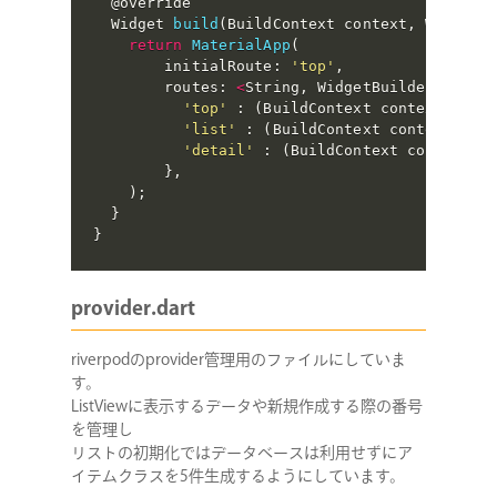
  @override

  Widget 
build
(
BuildContext context
,
 WidgetR
return
MaterialApp
(
        initialRoute
:
'top'
,
        routes
:
<
String
,
 WidgetBuilder
>
{
//
'top'
:
(
BuildContext context
)
=>
'list'
:
(
BuildContext context
)
=>
'detail'
:
(
BuildContext context
)
}
,
)
;
}
}
provider.dart
riverpodのprovider管理用のファイルにしていま
す。
ListViewに表示するデータや新規作成する際の番号
を管理し
リストの初期化ではデータベースは利用せずにア
イテムクラスを5件生成するようにしています。