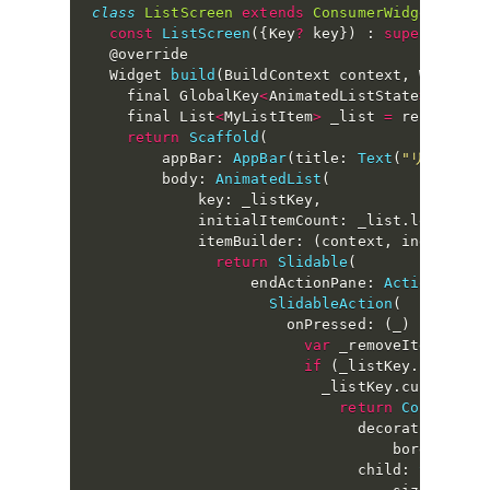
class
ListScreen
extends
ConsumerWidget
{
const
ListScreen
(
{
Key
?
 key
}
)
:
super
(
key
:
 
  @override

  Widget 
build
(
BuildContext context
,
 WidgetR
    final GlobalKey
<
AnimatedListState
>
 _list
    final List
<
MyListItem
>
 _list 
=
 ref
.
watch
return
Scaffold
(
        appBar
:
AppBar
(
title
:
Text
(
"リスト"
)
)
,
        body
:
AnimatedList
(
            key
:
 _listKey
,
            initialItemCount
:
 _list
.
length
,
            itemBuilder
:
(
context
,
 index
,
 an
return
Slidable
(
                  endActionPane
:
ActionPane
(
SlidableAction
(
                      onPressed
:
(
_
)
{
var
 _removeItem 
=
 _l
if
(
_listKey
.
current
                          _listKey
.
currentSt
return
Container
                              decoration
:
Bo
                                  border
:
Bo
                              child
:
SizeTra