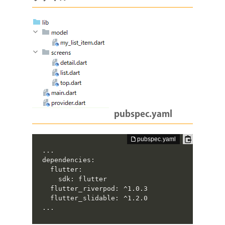
pubspec.yaml
...

dependencies:

  flutter:

    sdk: flutter

  flutter_riverpod: ^1.0.3

  flutter_slidable: ^1.2.0

...