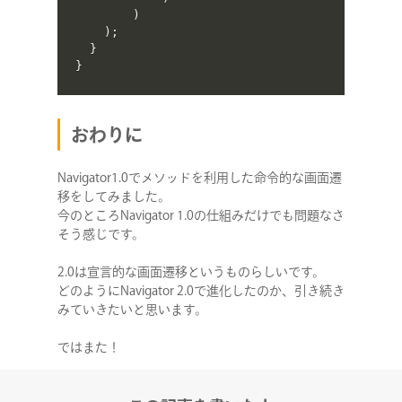
)
)
;
}
}
おわりに
Navigator1.0でメソッドを利用した命令的な画面遷
移をしてみました。
今のところNavigator 1.0の仕組みだけでも問題なさ
そう感じです。
2.0は宣言的な画面遷移というものらしいです。
どのようにNavigator 2.0で進化したのか、引き続き
みていきたいと思います。
ではまた！