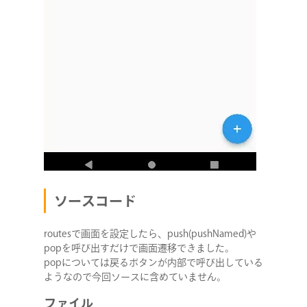
ソースコード
routesで画面を設定したら、push(pushNamed)や
popを呼び出すだけで画面遷移できました。
popについては戻るボタンが内部で呼び出している
ようなので今回ソースに含めていません。
ファイル