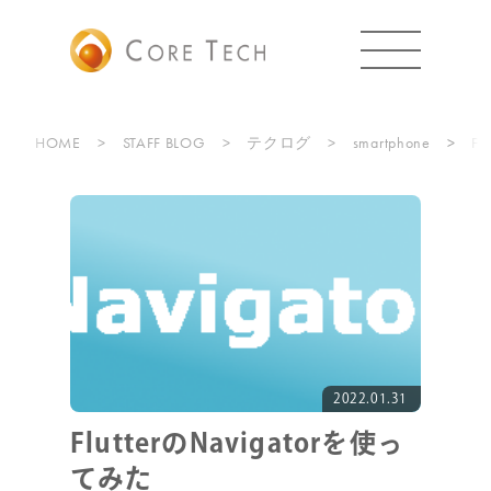
HOME
STAFF BLOG
テクログ
smartphone
F
2022.01.31
FlutterのNavigatorを使っ
てみた