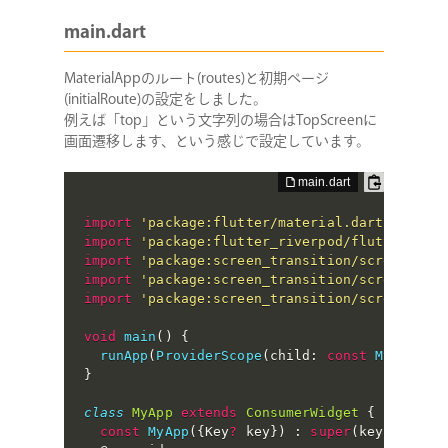
main.dart
MaterialAppのルート(routes)と初期ページ
(initialRoute)の設定をしました。
例えば「top」という文字列の場合はTopScreenに
画面遷移します、という感じで設定しています。
import
'package:flutter/material.dart'
;
import
'package:flutter_riverpod/flutter_riv
import
'package:screen_transition/screens/to
import
'package:screen_transition/screens/li
import
'package:screen_transition/screens/de
void
main
(
)
{
runApp
(
ProviderScope
(
child
:
const
MyApp
(
)
)
}
class
MyApp
extends
ConsumerWidget
{
const
MyApp
(
{
Key
?
 key
}
)
:
super
(
key
:
 key
)
;