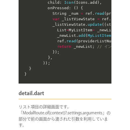
          child
:
Icon
(
Icons
.
add
)
,
          onPressed
:
(
)
{
            String _num 
=
 ref
.
read
(
providerL
var
 _listViewState 
=
 ref
.
read
(
pr
            _listViewState
.
update
(
(
state
)
{
              List
<
MyListItem
>
 _newList 
=
 Li
              _newList
.
add
(
MyListItem
(
title
:
              ref
.
read
(
providerListNumber
.
st
return
 _newList
;
// インスタンス
}
)
;
}
,
)
)
;
}
}
detail.dart
リスト項目の詳細画面です。
「ModalRoute.of(context)?.settings.arguments」の
部分で前の画面から渡された引数を利用していま
す。