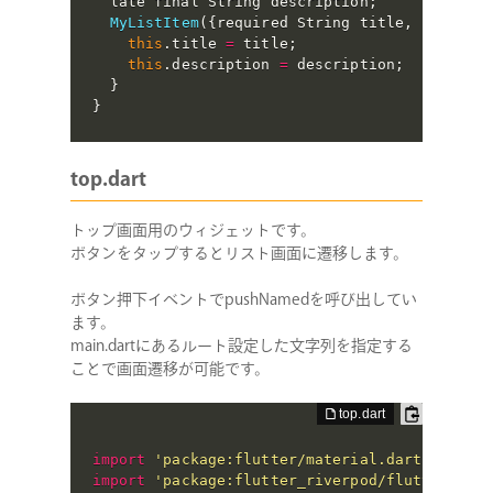
  late final String description
;
MyListItem
(
{
required String title
,
 require
this
.
title 
=
 title
;
this
.
description 
=
 description
;
}
}
top.dart
トップ画面用のウィジェットです。
ボタンをタップするとリスト画面に遷移します。
ボタン押下イベントでpushNamedを呼び出してい
ます。
COMPANY
main.dartにあるルート設定した文字列を指定する
ことで画面遷移が可能です。
SERVICE
import
'package:flutter/material.dart'
;
STAFF BLOG
import
'package:flutter_riverpod/flutter_riv