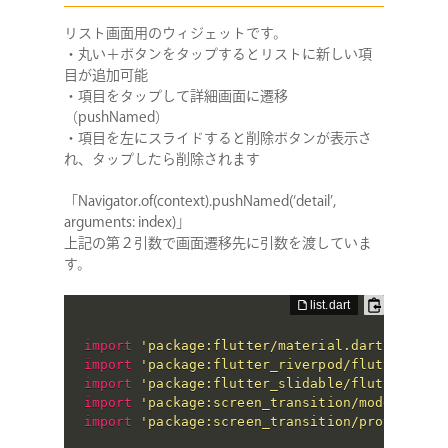
リスト画面用のウィジェットです。
・丸い＋ボタンをタップするとリストに新しい項
目が追加可能
・項目をタップして詳細画面に遷移
（pushNamed）
・項目を左にスライドすると削除ボタンが表示さ
れ、タップしたら削除されます
「Navigator.of(context).pushNamed(‘detail’,
arguments: index)」
上記の第２引数で画面遷移先に引数を渡していま
す。
import
'package:flutter/material.dart'
;
import
'package:flutter_riverpod/flutter_riv
import
'package:flutter_slidable/flutter_sli
import
'package:screen_transition/model/my_l
import
'package:screen_transition/provider.d