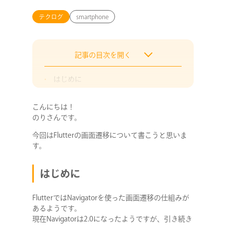
テクログ
smartphone
記事の目次を開く
はじめに
環境
こんにちは！
Navigatorの仕組み (1.0)
のりさんです。
アプリの内容
今回はFlutterの画面遷移について書こうと思いま
完成アプリ
す。
ソースコード
ファイル
はじめに
pubspec.yaml
main.dart
FlutterではNavigatorを使った画面遷移の仕組みが
あるようです。
provider.dart
現在Navigatorは2.0になったようですが、引き続き