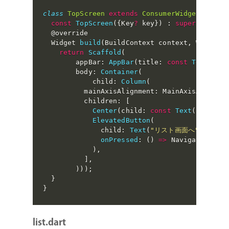
class
TopScreen
extends
ConsumerWidget
{
NEWS
const
TopScreen
(
{
Key
?
 key
}
)
:
super
(
key
:
 k
  @override

  Widget 
build
(
BuildContext context
,
 WidgetR
CONTACT
return
Scaffold
(
        appBar
:
AppBar
(
title
:
const
Text
(
"ト
        body
:
Container
(
            child
:
Column
(
          mainAxisAlignment
:
 MainAxisAlignme
RECRUIT
          children
:
[
Center
(
child
:
const
Text
(
'トップ'
)
ElevatedButton
(
              child
:
Text
(
"リスト画面へ"
)
,
onPressed
:
(
)
=>
 Navigator
.
of
(
)
,
]
,
)
)
)
;
}
}
list.dart