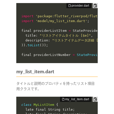
import
'package:flutter_riverpod/flutter_riv
import
'model/my_list_item.dart'
;
final providerListItem 
=
 StateProvider
<
List
<
  title
:
"リストアイテムタイトル [$e]"
,
  description
:
"リストアイテムデータ詳細 [$e]"
,
)
)
.
toList
(
)
)
;
final providerListNumber 
=
StateProvider
(
(
re
my_list_item.dart
タイトルと説明のプロパティを持ったリスト項目
用クラスです。
class
MyListItem
{
  late final String title
;