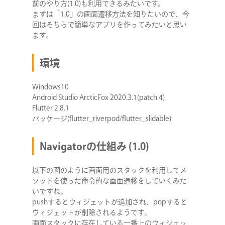
my_list_item.dart
前のやり方(1.0)も利用できるみたいです。
まずは「1.0」の画面遷移方法を知りたいので、今
top.dart
回はそちらで簡単なアプリを作ってみたいと思い
list.dart
ます。
detail.dart
環境
おわりに
Windows10
Android Studio ArcticFox 2020.3.1(patch 4)
Flutter 2.8.1
パッケージ(flutter_riverpod/flutter_slidable)
Navigatorの仕組み (1.0)
以下の図のように画面用のスタックを利用してメ
ソッドを使った命令的な画面遷移をしていくみた
いですね。
pushするとウィジェットが追加され、popすると
ウィジェットが削除されるようです。
画面スタックに存在している一番上のウィジェッ