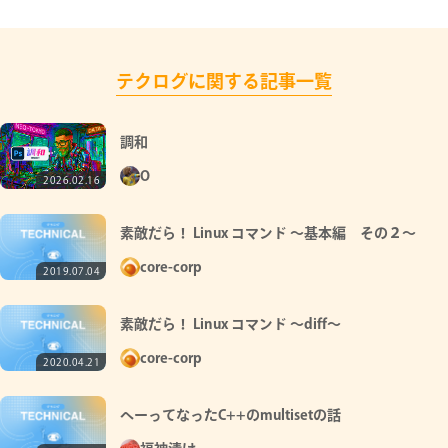
テクログに関する記事一覧
調和
O
2026.02.16
素敵だら！ Linux コマンド ～基本編 その２～
core-corp
2019.07.04
素敵だら！ Linux コマンド ～diff～
core-corp
2020.04.21
へーってなったC++のmultisetの話