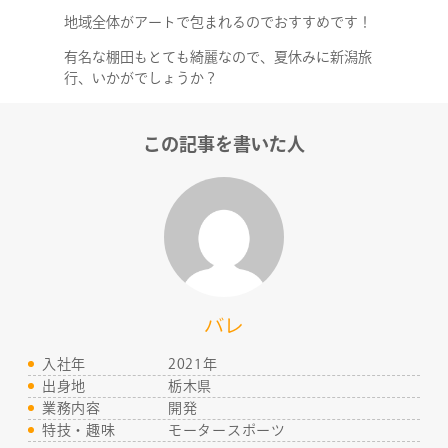
地域全体がアートで包まれるのでおすすめです！
STAFF BLOG
有名な棚田もとても綺麗なので、夏休みに新潟旅
行、いかがでしょうか？
NEWS
この記事を書いた人
CONTACT
RECRUIT
バレ
入社年
2021年
出身地
栃木県
業務内容
開発
特技・趣味
モータースポーツ