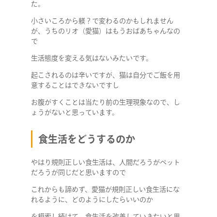
た。
小さいころから躾？で変わるのかもしれません
が、うちのリオ（愛猫）はもうおばあちゃんなの
で
COMPANY
生活態度を変える気はないみたいです。
起こされるのは辛いですが、猫は自分でご飯を用
SERVICE
意することはできないですし
お腹がすくことは当たり前の生理現象なので、し
ょうがないと思っています。
STAFF BLOG
食生活をどうするのか
NEWS
やはり規則正しい食生活は、人間だろうがペット
CONTACT
だろうが同じだと思いますので
これからも諦めず、愛猫が規則正しい食生活にな
れるように、どのようにしたらいいのか
を模索し続けて、食生活を改善していきたいと思