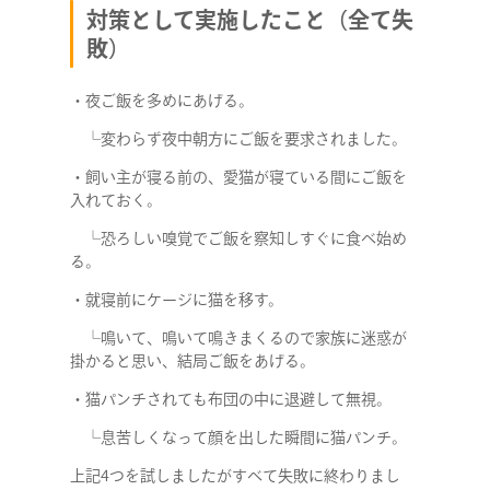
対策として実施したこと（全て失
敗）
・夜ご飯を多めにあげる。
└変わらず夜中朝方にご飯を要求されました。
・飼い主が寝る前の、愛猫が寝ている間にご飯を
入れておく。
└恐ろしい嗅覚でご飯を察知しすぐに食べ始め
る。
・就寝前にケージに猫を移す。
└鳴いて、鳴いて鳴きまくるので家族に迷惑が
掛かると思い、結局ご飯をあげる。
・猫パンチされても布団の中に退避して無視。
└息苦しくなって顔を出した瞬間に猫パンチ。
上記4つを試しましたがすべて失敗に終わりまし