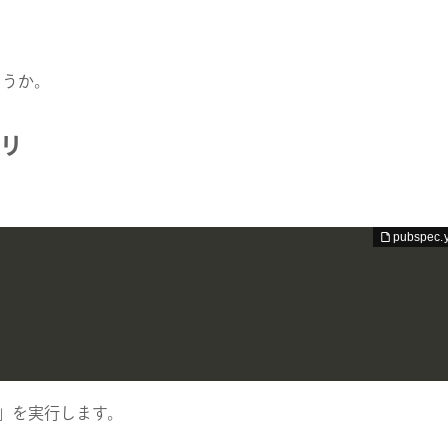
ょうか。
プリ
b get」を実行します。