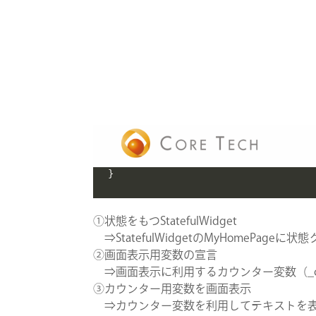
        onPressed
:
(
)
{
// ⑤値が変更されたので画面を
setState
(
(
)
{
// ④カウンター変数に1を加
            _counter
++
;
}
)
;
}
,
        child
:
const
Icon
(
Icons
.
add
)
)
,
)
;
}
}
①状態をもつStatefulWidget
⇒StatefulWidgetのMyHomePageに
②画面表示用変数の宣言
⇒画面表示に利用するカウンター変数（_co
③カウンター用変数を画面表示
⇒カウンター変数を利用してテキストを