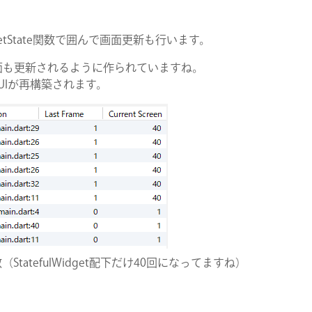
State関数で囲んで画面更新も行います。
面も更新されるように作られていますね。
etでUIが再構築されます。
数（StatefulWidget配下だけ40回になってますね）