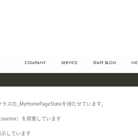
NEWS
更新
CONTACT
算
,
RECRUIT
状態クラスの_MyHomePageStateを持たせています。
unter）を用意しています
表示しています