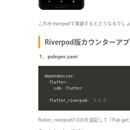
これをriverpodで実装するとどうなるでし
Riverpod版カウンターア
１．pubspec.yam
l
dependencies
:
  flutter
:
    sdk
:
 flutter

...
  flutter_riverpod
:
^
1.0
.0
flutter_riverpod(1.0.0)を追記して「Pu