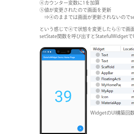
④カウンター変数に1を加算
⑤値が変更されたので画面を更新
⇒④のままでは画面が更新されないのでset
という感じで④で状態を変更したら⑤で画
setState関数を呼び出すとStatefulWidg
WidgetのUI構築回