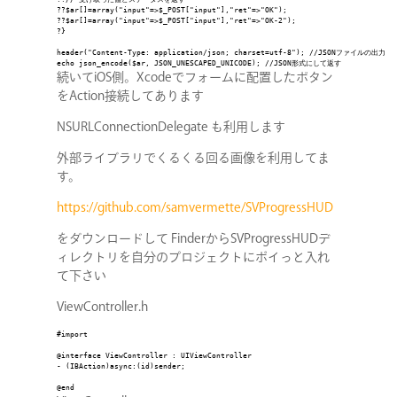
??$ar[]=array("input"=>$_POST["input"],"ret"=>"OK");

??$ar[]=array("input"=>$_POST["input"],"ret"=>"OK-2");

?}

header("Content-Type: application/json; charset=utf-8"); //JSONファイルの出力

echo json_encode($ar, JSON_UNESCAPED_UNICODE); //JSON形式にして返す
続いてiOS側。Xcodeでフォームに配置したボタン
をAction接続してあります
NSURLConnectionDelegate も利用します
外部ライブラリでくるくる回る画像を利用してま
す。
https://github.com/samvermette/SVProgressHUD
をダウンロードして FinderからSVProgressHUDデ
ィレクトリを自分のプロジェクトにポイっと入れ
て下さい
ViewController.h
#import 
@interface ViewController : UIViewController
- (IBAction)async:(id)sender;
