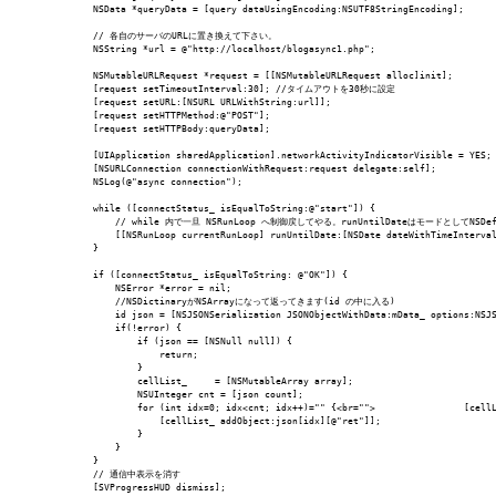
    NSData *queryData = [query dataUsingEncoding:NSUTF8StringEncoding];

    // 各自のサーバのURLに置き換えて下さい。

    NSString *url = @"http://localhost/blogasync1.php";

    NSMutableURLRequest *request = [[NSMutableURLRequest alloc]init];

    [request setTimeoutInterval:30]; //タイムアウトを30秒に設定

    [request setURL:[NSURL URLWithString:url]];

    [request setHTTPMethod:@"POST"];

    [request setHTTPBody:queryData];

    [UIApplication sharedApplication].networkActivityIndicatorVisible = YES;

    [NSURLConnection connectionWithRequest:request delegate:self];

    NSLog(@"async connection");

    while ([connectStatus_ isEqualToString:@"start"]) {

        // while 内で一旦 NSRunLoop へ制御戻してやる。runUntilDateはモードとしてNSDefa
        [[NSRunLoop currentRunLoop] runUntilDate:[NSDate dateWithTimeInterval
    }

    if ([connectStatus_ isEqualToString: @"OK"]) {

        NSError *error = nil;

        //NSDictinaryがNSArrayになって返ってきます(id の中に入る)

        id json = [NSJSONSerialization JSONObjectWithData:mData_ options:NSJS
        if(!error) {

            if (json == [NSNull null]) {

                return;

            }

            cellList_     = [NSMutableArray array];

            NSUInteger cnt = [json count];

            for (int idx=0; idx<cnt; idx++)="" {<br="">                [cellL
                [cellList_ addObject:json[idx][@"ret"]];

            }

        }

    }

    // 通信中表示を消す

    [SVProgressHUD dismiss];
