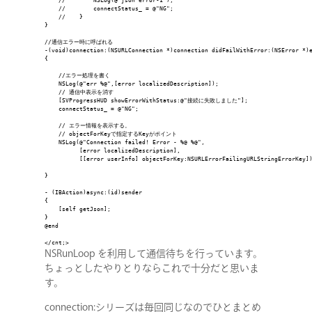
    //        NSLog(@"json error-1");

    //        connectStatus_ = @"NG";

    //    }

CONTACT
}

//通信エラー時に呼ばれる

-(void)connection:(NSURLConnection *)connection didFailWithError:(NSError *)e
{

    //エラー処理を書く

    NSLog(@"err %@",[error localizedDescription]);

RECRUIT
    // 通信中表示を消す

    [SVProgressHUD showErrorWithStatus:@"接続に失敗しました"];

    connectStatus_ = @"NG";

    // エラー情報を表示する。

    // objectForKeyで指定するKeyがポイント

    NSLog(@"Connection failed! Error - %@ %@",

          [error localizedDescription],

          [[error userInfo] objectForKey:NSURLErrorFailingURLStringErrorKey])
}

- (IBAction)async:(id)sender

{

    [self getJson];

}

@end

</cnt;>
NSRunLoop を利用して通信待ちを行っています。
ちょっとしたやりとりならこれで十分だと思いま
す。
connection:シリーズは毎回同じなのでひとまとめ