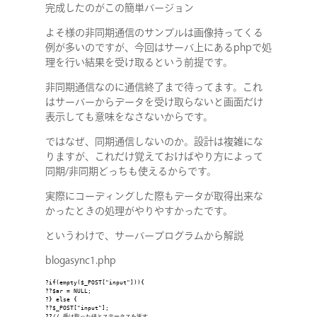
完成したのがこの簡単バージョン
よそ様の非同期通信のサンプルは画像持ってくる
例が多いのですが、今回はサーバ上にあるphpで処
理を行い結果を受け取るという前提です。
非同期通信なのに通信終了まで待ってます。これ
はサーバーからデータを受け取らないと画面だけ
表示しても意味をなさないからです。
ではなぜ、同期通信しないのか。設計は複雑にな
りますが、これだけ覚えておけばやり方によって
同期/非同期どっちも使えるからです。
実際にコーディングした際もデータが取得出来な
かったときの処理がやりやすかったです。
というわけで、サーバープログラムから解説
blogasync1.php
?if(empty($_POST["input"])){

??$ar = NULL;

?} else {

??$_POST["input"];

??// 受け取った値とステータスを返す
