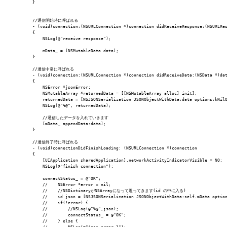
}

//通信開始時に呼ばれる

- (void)connection:(NSURLConnection *)connection didReceiveResponse:(NSURLRes
{

    NSLog(@"receive response");

    mData_ = [NSMutableData data];

}

//通信中常に呼ばれる

- (void)connection:(NSURLConnection *)connection didReceiveData:(NSData *)dat
{

    NSError *jsonError;

    NSMutableArray *returnedData = [[NSMutableArray alloc] init];

    returnedData = [NSJSONSerialization JSONObjectWithData:data options:kNilO
    NSLog(@"%@", returnedData);

    //通信したデータを入れていきます

COMPANY
    [mData_ appendData:data];

}

//通信終了時に呼ばれる

- (void)connectionDidFinishLoading: (NSURLConnection *)connection

SERVICE
{

    [UIApplication sharedApplication].networkActivityIndicatorVisible = NO;

    NSLog(@"finish connection");

    connectStatus_ = @"OK";

STAFF BLOG
    //    NSError *error = nil;

    //    //NSDictinaryがNSArrayになって返ってきます(id の中に入る)

    //    id json = [NSJSONSerialization JSONObjectWithData:self.mData option
    //    if(!error) {

    //        //NSLog(@"%@",json);

NEWS
    //        connectStatus_ = @"OK";

    //    } else {
