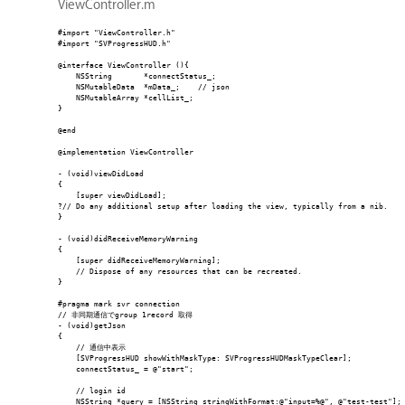
ViewController.m
#import "ViewController.h"

#import "SVProgressHUD.h"

@interface ViewController (){

    NSString       *connectStatus_;

    NSMutableData  *mData_;    // json

    NSMutableArray *cellList_;

}

@end

@implementation ViewController

- (void)viewDidLoad

{

    [super viewDidLoad];

?// Do any additional setup after loading the view, typically from a nib.

}

- (void)didReceiveMemoryWarning

{

    [super didReceiveMemoryWarning];

    // Dispose of any resources that can be recreated.

}

#pragma mark svr connection

// 非同期通信でgroup 1record 取得

- (void)getJson

{

    // 通信中表示

    [SVProgressHUD showWithMaskType: SVProgressHUDMaskTypeClear];

    connectStatus_ = @"start";

    // login id

    NSString *query = [NSString stringWithFormat:@"input=%@", @"test-test"];
