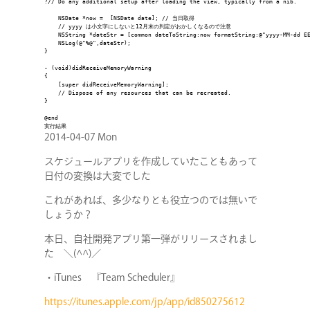
?// Do any additional setup after loading the view, typically from a nib.

    NSDate *now =  [NSDate date]; // 当日取得

    // yyyy は小文字にしないと12月末の判定がおかしくなるので注意

    NSString *dateStr = [common dateToString:now formatString:@"yyyy-MM-dd EE
    NSLog(@"%@",dateStr);

}

- (void)didReceiveMemoryWarning

{

    [super didReceiveMemoryWarning];

    // Dispose of any resources that can be recreated.

}

@end
実行結果
2014-04-07 Mon
スケジュールアプリを作成していたこともあって
日付の変換は大変でした
これがあれば、多少なりとも役立つのでは無いで
しょうか？
本日、自社開発アプリ第一弾がリリースされまし
た ＼(^^)／
・iTunes 『Team Scheduler』
https://itunes.apple.com/jp/app/id850275612