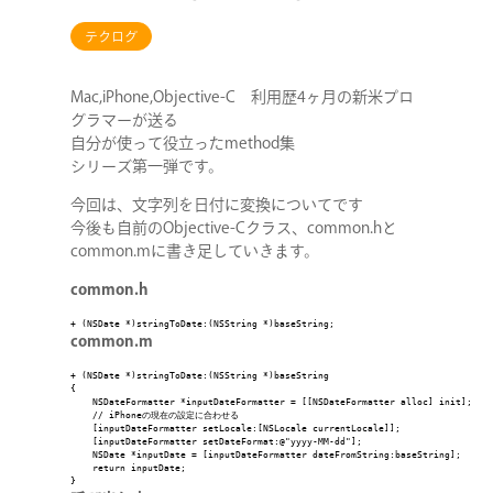
テクログ
Mac,iPhone,Objective-C 利用歴4ヶ月の新米プロ
グラマーが送る
自分が使って役立ったmethod集
シリーズ第一弾です。
今回は、文字列を日付に変換についてです
今後も自前のObjective-Cクラス、common.hと
common.mに書き足していきます。
common.h
+ (NSDate *)stringToDate:(NSString *)baseString;
common.m
+ (NSDate *)stringToDate:(NSString *)baseString

{

    NSDateFormatter *inputDateFormatter = [[NSDateFormatter alloc] init];

    // iPhoneの現在の設定に合わせる

    [inputDateFormatter setLocale:[NSLocale currentLocale]];

    [inputDateFormatter setDateFormat:@"yyyy-MM-dd"];

    NSDate *inputDate = [inputDateFormatter dateFromString:baseString];

    return inputDate;

}