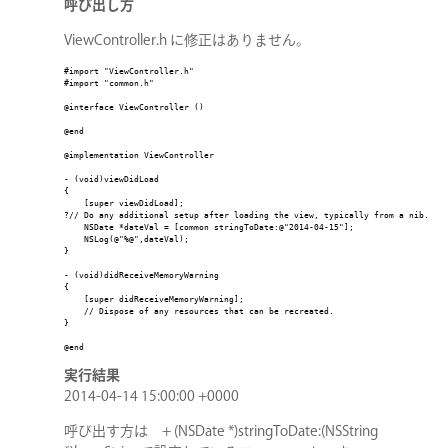
呼び出し方
ViewController.h に修正はありません。
#import "ViewController.h"

#import "common.h"

@interface ViewController ()

@end

@implementation ViewController

- (void)viewDidLoad

{

    [super viewDidLoad];

?// Do any additional setup after loading the view, typically from a nib.

    NSDate *dateVal = [common stringToDate:@"2014-04-15"];

    NSLog(@"%@",dateVal);

}

- (void)didReceiveMemoryWarning

{

    [super didReceiveMemoryWarning];

    // Dispose of any resources that can be recreated.

}

@end

実行結果
2014-04-14 15:00:00 +0000
呼び出す方は + (NSDate *)stringToDate:(NSString